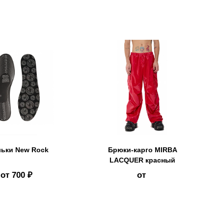
льки New Rock
Брюки-карго MIRBA
LACQUER красный
от
700 ₽
от