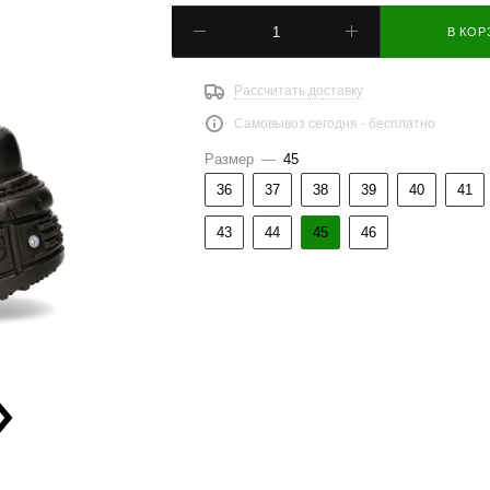
В КОР
Рассчитать доставку
Самовывоз сегодня - бесплатно
Размер
—
45
36
37
38
39
40
41
43
44
45
46