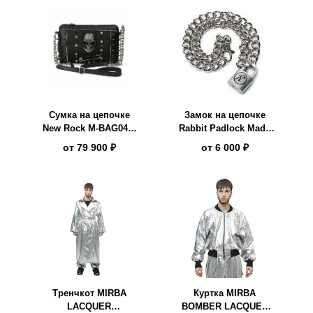
Сумка на цепочке
Замок на цепочке
New Rock M-BAG049-
Rabbit Padlock Made
S3
in UK
от
79 900 ₽
от
6 000 ₽
Тренчкот MIRBA
Куртка MIRBA
LACQUER
BOMBER LACQUER