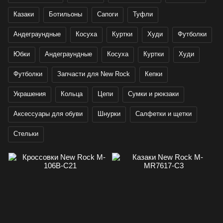
Казаки
Ботильоны
Сапоги
Туфли
Андеграундные
Косуха
Куртки
Худи
Футболки
Юбки
Андеграундные
Косуха
Куртки
Худи
Футболки
Запчасти для New Rock
Кепки
Украшения
Кольца
Цепи
Сумки и рюкзаки
Аксессуары для обуви
Шнурки
Салфетки и щетки
Стельки