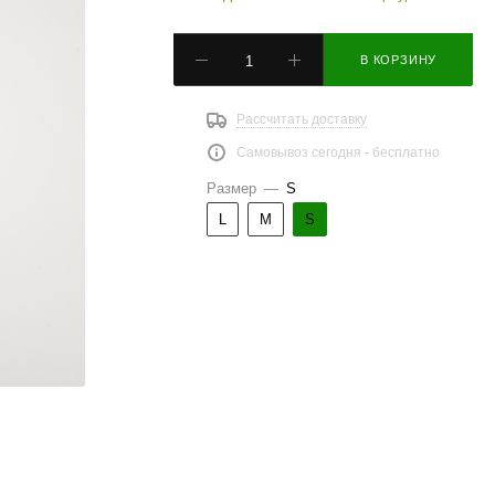
В КОРЗИНУ
Рассчитать доставку
Самовывоз сегодня - бесплатно
Размер
—
S
L
M
S