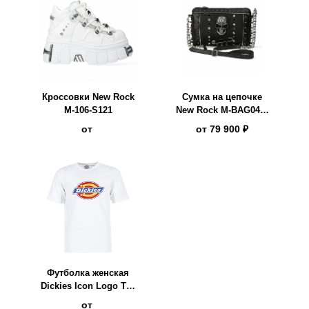
Кроссовки New Rock
Сумка на цепочке
M-106-S121
New Rock M-BAG049-
S3
от
от
79 900 ₽
Футболка женская
Dickies Icon Logo Tee
белая
от