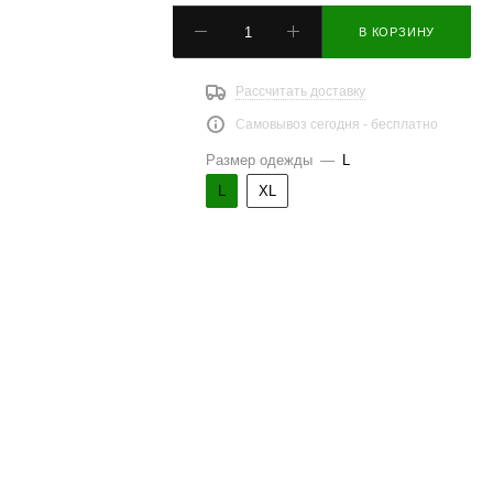
В КОРЗИНУ
Рассчитать доставку
Самовывоз сегодня - бесплатно
Размер одежды
—
L
L
XL