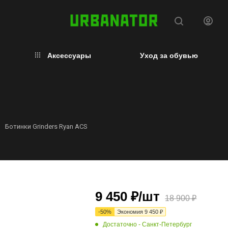
Аксессуары
Уход за обувью
Ботинки Grinders Ryan ACS
9 450
₽
/шт
18 900
₽
-
50
%
Экономия
9 450
₽
Достаточно
- Санкт-Петербург