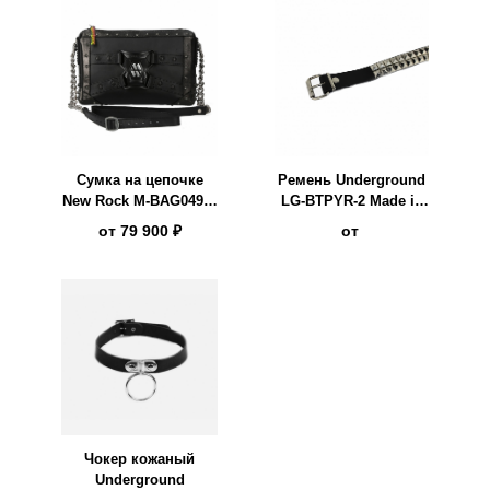
Сумка на цепочке
Ремень Underground
New Rock M-BAG049A-
LG-BTPYR-2 Made in
S2
UK
от
79 900 ₽
от
Чокер кожаный
Underground