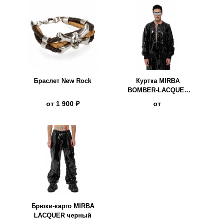
Браслет New Rock
Куртка MIRBA
BOMBER-LACQUER
чёрный
от
1 900 ₽
от
Брюки-карго MIRBA
LACQUER черный