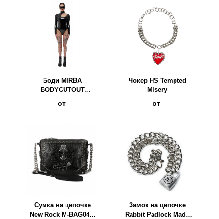
Боди MIRBA
Чокер HS Tempted
BODYCUTOUT
Misery
LACQUER чёрный
от
от
Сумка на цепочке
Замок на цепочке
New Rock M-BAG049-
Rabbit Padlock Made