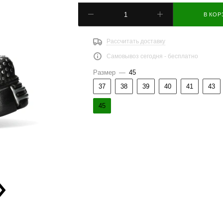
В КОР
Рассчитать доставку
Самовывоз сегодня - бесплатно
Размер
—
45
37
38
39
40
41
43
45