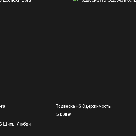
ога
Подвеска HS Одержимость
5 000
₽