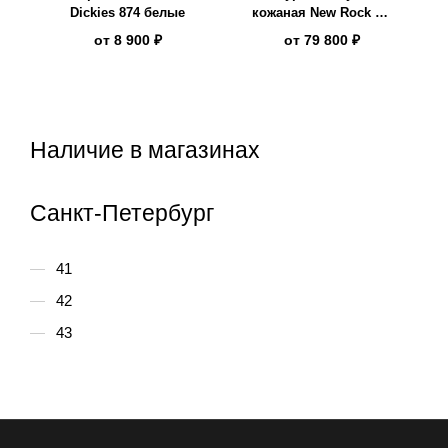
Dickies 874 белые
кожаная New Rock W-
NRLMJ006-S5
от
8 900 ₽
от
79 800 ₽
Наличие в магазинах
Санкт-Петербург
41
42
43